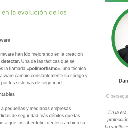
en la evolución de los
mware
omware han ido mejorando en la creación
e detectar
. Una de las tácticas que se
es la llamada «
polimorfismo
«, una técnica
 malware cambie constantemente su código y
Dan
 por los sistemas de seguridad.
ntables
Cibersegur
se a pequeñas y medianas empresas
"En la era 
didas de seguridad más débiles que las
protecció
era que los ciberdelincuentes cambien su
ha vuelto e