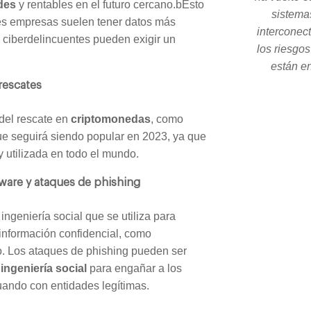
des
y rentables en el futuro cercano.bEsto
sistema
es empresas suelen tener datos más
interconec
os ciberdelincuentes pueden exigir un
los riesgo
están en
rescates
 del rescate en
criptomonedas
, como
oque seguirá siendo popular en 2023, ya que
 utilizada en todo el mundo.
are y ataques de phishing
ingeniería social que se utiliza para
información confidencial, como
o. Los ataques de phishing pueden ser
a
ingeniería social
para engañar a los
tuando con entidades legítimas.