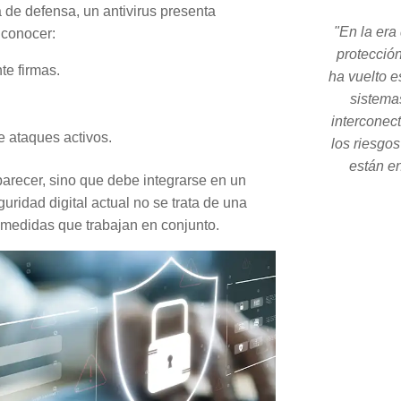
 de defensa, un antivirus presenta
"En la era 
 conocer:
protecció
e firmas.
ha vuelto e
.
sistema
interconec
 ataques activos.
los riesgo
están en
parecer, sino que debe integrarse en un
ridad digital actual no se trata de una
 medidas que trabajan en conjunto.