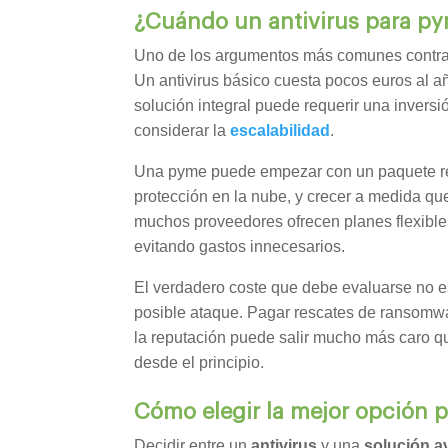
¿Cuándo un antivirus para py
Uno de los argumentos más comunes contra
Un antivirus básico cuesta pocos euros al a
solución integral puede requerir una invers
considerar la
escalabilidad
.
Una pyme puede empezar con un paquete redu
protección en la nube, y crecer a medida qu
muchos proveedores ofrecen planes flexible
evitando gastos innecesarios.
El verdadero coste que debe evaluarse no es
posible ataque. Pagar rescates de ransomwar
la reputación puede salir mucho más caro q
desde el principio.
Cómo elegir la mejor opción 
Decidir entre un
antivirus
y una
solución 