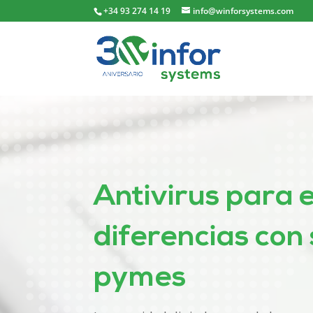
+34 93 274 14 19
info@winforsystems.com
Antivirus para
diferencias con
pymes