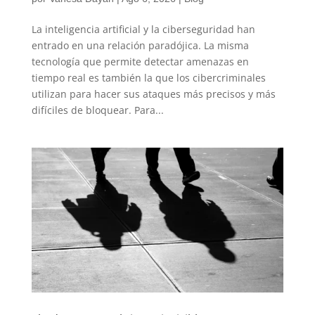
La inteligencia artificial y la ciberseguridad han
entrado en una relación paradójica. La misma
tecnología que permite detectar amenazas en
tiempo real es también la que los cibercriminales
utilizan para hacer sus ataques más precisos y más
difíciles de bloquear. Para...