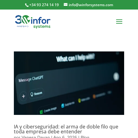
+34 93 274 14 19
info@winforsystems.com
IA y ciberseguridad: el arma de doble filo que
toda empresa debe entender
por
Vanesa Dayan
|
Ago 6, 2026
|
Blog