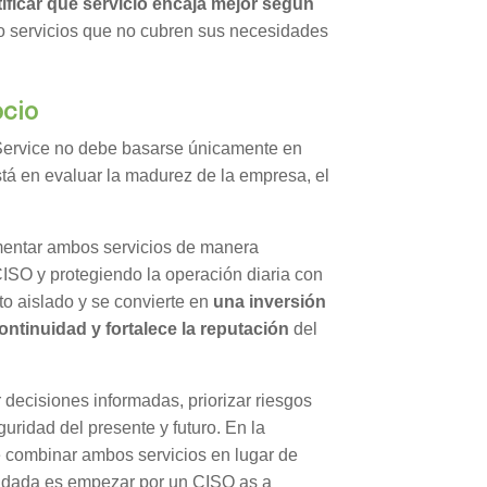
tificar qué servicio encaja mejor según
a o servicios que no cubren sus necesidades
ocio
 Service no debe basarse únicamente en
tá en evaluar la madurez de la empresa, el
mentar ambos servicios de manera
CISO y protegiendo la operación diaria con
to aislado y se convierte en
una inversión
ontinuidad y fortalece la reputación
del
decisiones informadas, priorizar riesgos
guridad del presente y futuro. En la
 combinar ambos servicios en lugar de
endada es empezar por un CISO as a