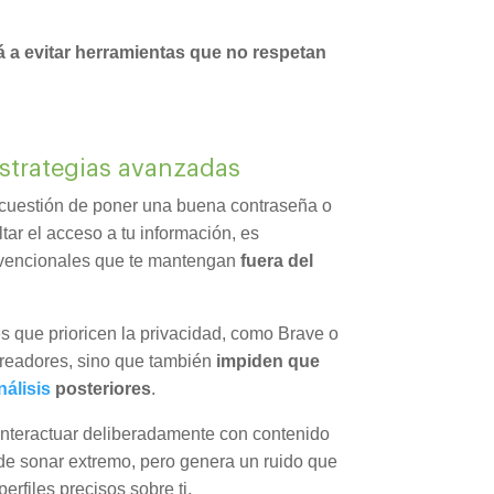
á a evitar herramientas que no respetan
estrategias avanzadas
o cuestión de poner una buena contraseña o
tar el acceso a tu información, es
nvencionales que te mantengan
fuera del
 que prioricen la privacidad, como Brave o
treadores, sino que también
impiden que
nálisis
posteriores
.
 interactuar deliberadamente con contenido
ede sonar extremo, pero genera un ruido que
erfiles precisos sobre ti.