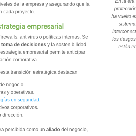
"En la era 
iveles de la empresa y asegurando que la
protecció
n cada proyecto.
ha vuelto e
sistema
strategia empresarial
interconec
rewalls, antivirus o políticas internas. Se
los riesgo
a
toma de decisiones
y la sostenibilidad
están en
 estrategia empresarial permite anticipar
ación corporativa.
esta transición estratégica destacan:
de negocio.
as y operativas.
gías en seguridad.
tivos corporativos.
 dirección.
sea percibida como un
aliado
del negocio,