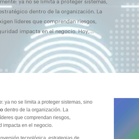
mente: ya no se limita a proteger sistemas,
estratégico dentro de la organización. La
exigen líderes que comprendan riesgos,
guridad impacta en el negocio. Hoy,…
 ya no se limita a proteger sistemas, sino
co
dentro de la organización. La
 líderes que comprendan riesgos,
.
d impacta en el negocio.
nversión tecnológica, estrategias de