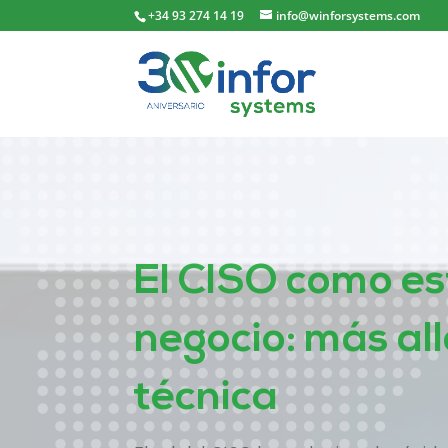
+34 93 274 14 19
info@winforsystems.com
El CISO como es
negocio: más all
técnica