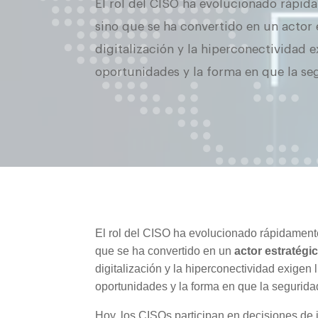
El rol del CISO ha evolucionado rápida
sino que se ha convertido en un actor 
digitalización y la hiperconectividad 
oportunidades y la forma en que la se
El rol del CISO ha evolucionado rápidamente:
que se ha convertido en un
actor estratégi
digitalización y la hiperconectividad exigen
oportunidades y la forma en que la segurida
Hoy, los CISOs participan en decisiones de i