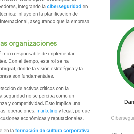
veedores, integrando la
ciberseguridad
en
técnica: influye en la planificación de
n internacional, asegurando que la empresa
 las organizaciones
 técnico responsable de implementar
tes. Con el tiempo, este rol se ha
ntegral
, donde la visión estratégica y la
empresa son fundamentales.
ección de activos críticos con la
la seguridad no se perciba como un
Dan
nza y competitividad. Esto implica una
zas, operaciones,
marketing
y legal, porque
Cibersegur
rcusiones económicas y reputacionales.
e en la
formación de cultura corporativa
,