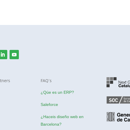
tners
FAQ´s
¿Qúe es un ERP?
Saleforce
¿Haceis
diseño web en
Barcelona
?