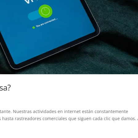
sa?
tante. Nuestras actividades en internet están constantemente
 hasta rastreadores comerciales que siguen cada clic que damos.