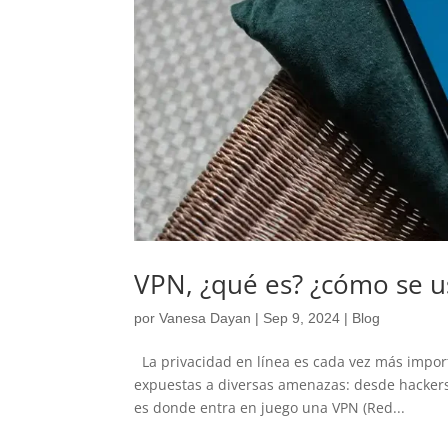
VPN, ¿qué es? ¿cómo se u
por
Vanesa Dayan
|
Sep 9, 2024
|
Blog
La privacidad en línea es cada vez más impor
expuestas a diversas amenazas: desde hackers
es donde entra en juego una VPN (Red...