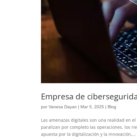
Empresa de cibersegurida
por
Vanesa Dayan
|
Mar 5, 2025
|
Blog
Las amenazas digitales son una realidad en e
paralizan por completo las operaciones, los r
apuesta por la digitalización y la innovación,...