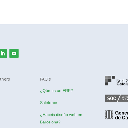
tners
FAQ´s
¿Qúe es un ERP?
Saleforce
¿Haceis
diseño web en
Barcelona
?