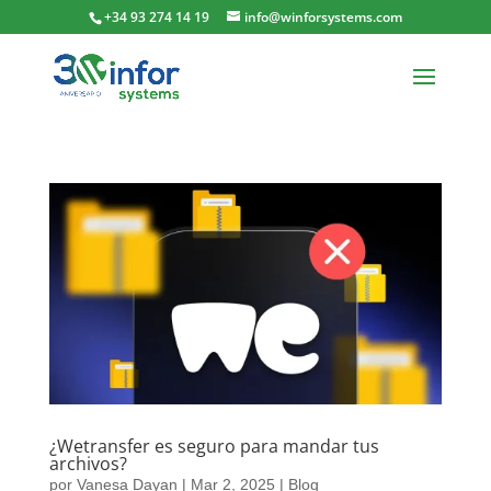
+34 93 274 14 19
info@winforsystems.com
¿Wetransfer es seguro para mandar tus
archivos?
por
Vanesa Dayan
|
Mar 2, 2025
|
Blog