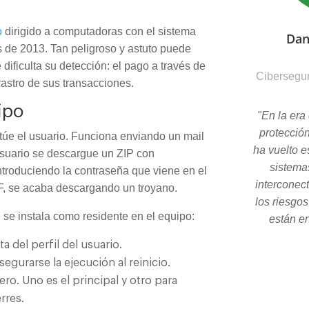
o
dirigido a computadoras con el sistema
Dan
s de 2013. Tan peligroso y astuto puede
dificulta su detección: el pago a través de
Cibersegur
astro de sus transacciones.
ipo
"En la era 
protecció
túe el usuario. Funciona enviando un mail
ha vuelto e
usuario se descargue un ZIP con
sistema
ntroduciendo la contraseña que viene en el
interconec
F, se acaba descargando un troyano.
los riesgo
 se instala como residente en el equipo:
están en
a del perfil del usuario.
egurarse la ejecución al reinicio.
o. Uno es el principal y otro para
rres.