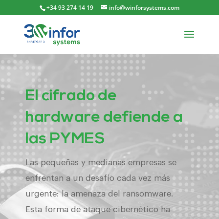
+34 93 274 14 19
info@winforsystems.com
El cifrado de
hardware defiende a
las PYMES
Las pequeñas y medianas empresas se
enfrentan a un desafío cada vez más
urgente: la amenaza del ransomware.
Esta forma de ataque cibernético ha