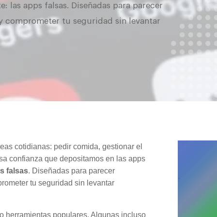
: las apps falsas. Diseñadas para parecer
 y comprometer tu seguridad sin levantar
as cotidianas: pedir comida, gestionar el
esa confianza que depositamos en las apps
s falsas
. Diseñadas para parecer
.
prometer tu seguridad sin levantar
o herramientas populares. Algunas incluso