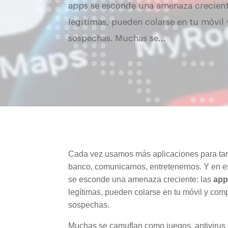
apps se esconde una amenaza creciente
legítimas, pueden colarse en tu móvil
sospechas. Muchas se…
Cada vez usamos más aplicaciones para tare
banco, comunicarnos, entretenernos. Y en 
se esconde una amenaza creciente: las
app
legítimas, pueden colarse en tu móvil y com
sospechas.
Muchas se camuflan como juegos, antivirus 