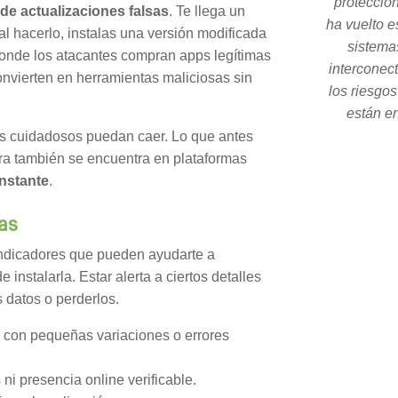
protecció
de actualizaciones falsas
. Te llega un
ha vuelto e
 al hacerlo, instalas una versión modificada
sistema
onde los atacantes compran apps legítimas
interconec
onvierten en herramientas maliciosas sin
los riesgo
están en
os cuidadosos puedan caer. Lo que antes
ra también se encuentra en plataformas
onstante
.
as
indicadores que pueden ayudarte a
e instalarla. Estar alerta a ciertos detalles
s datos o perderlos.
 con pequeñas variaciones o errores
ni presencia online verificable.