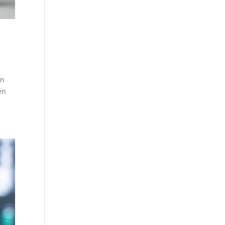
un
én