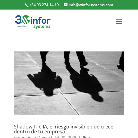
+34 93 274 14 19
info@winforsystems.com
Shadow IT e IA, el riesgo invisible que crece
dentro de tu empresa
por
Vanesa Dayan
|
Jul 30, 2026
|
Blog