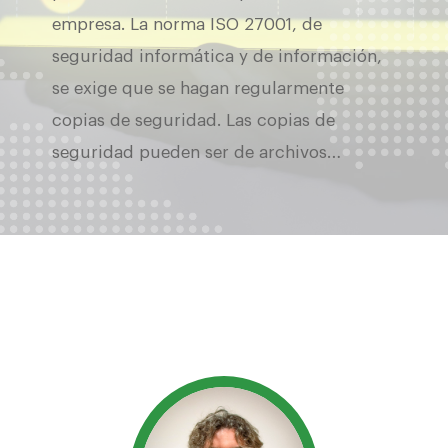
empresa. La norma ISO 27001, de
seguridad informática y de información,
se exige que se hagan regularmente
copias de seguridad. Las copias de
seguridad pueden ser de archivos…