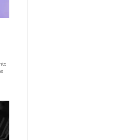
nto
os