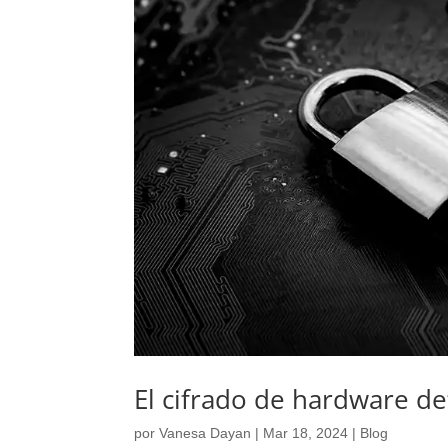
El cifrado de hardware d
por
Vanesa Dayan
|
Mar 18, 2024
|
Blog