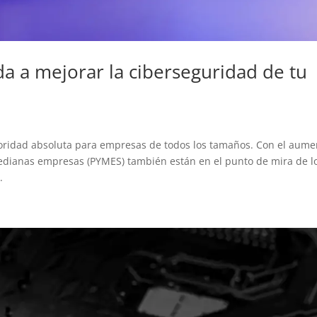
uda a mejorar la ciberseguridad de tu
ioridad absoluta para empresas de todos los tamaños. Con el aume
medianas empresas (PYMES) también están en el punto de mira de l
.