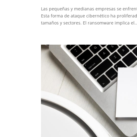
Las pequeñas y medianas empresas se enfrent
Esta forma de ataque cibernético ha proliferad
tamaños y sectores. El ransomware implica el..