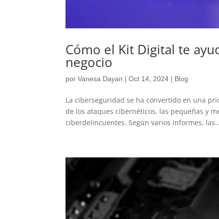
Cómo el Kit Digital te ay
negocio
por
Vanesa Dayan
|
Oct 14, 2024
|
Blog
La ciberseguridad se ha convertido en una pr
de los ataques cibernéticos, las pequeñas y 
ciberdelincuentes. Según varios informes, las..