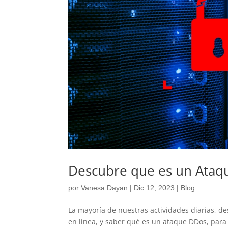
Descubre que es un Ata
por
Vanesa Dayan
|
Dic 12, 2023
|
Blog
La mayoría de nuestras actividades diarias, d
en línea, y saber qué es un ataque DDos, para